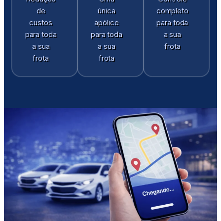
de
única
completo
custos
apólice
para toda
para toda
para toda
a sua
a sua
a sua
frota
frota
frota